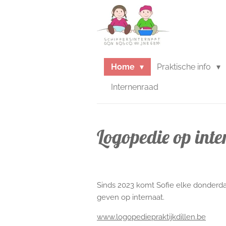
Ga
direct
naar
de
hoofdinhoud
Home
Praktische info
Internenraad
Logopedie op int
Sinds 2023 komt Sofie elke donderd
geven op internaat.
www.logopediepraktijkdillen.be