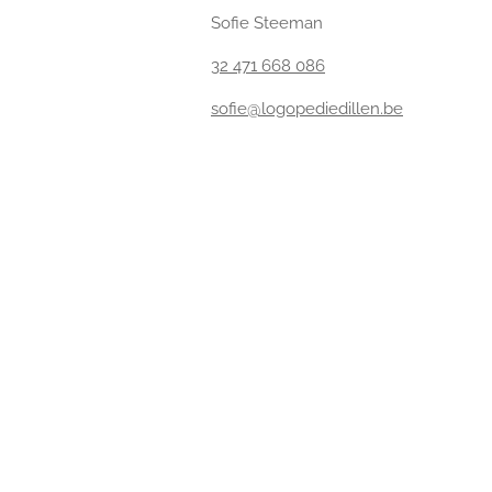
Sofie Steeman
32 471 668 086
sofie@logopediedillen.be