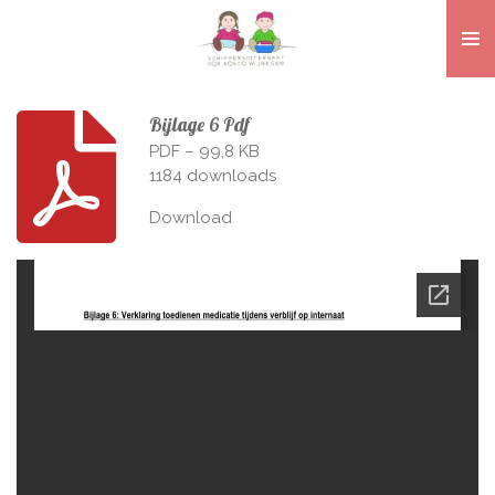
Ga
direct
naar
de
Bijlage 6 Pdf
hoofdinhoud
PDF – 99,8 KB
1184 downloads
Download