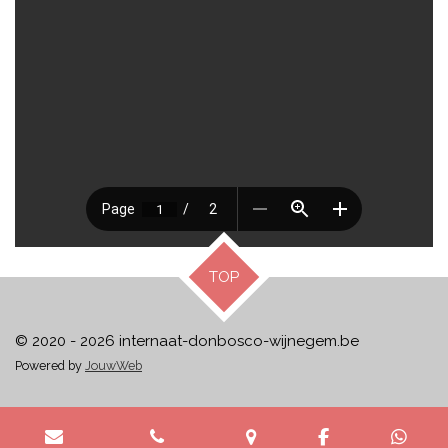
TOP
© 2020 - 2026 internaat-donbosco-wijnegem.be
Powered by
JouwWeb