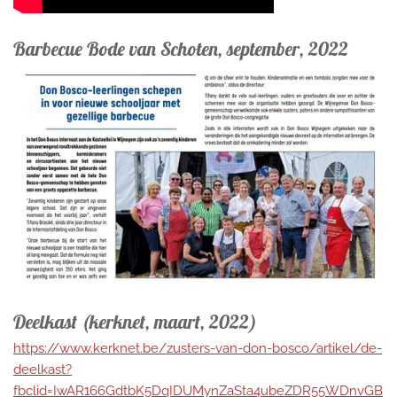
Barbecue Bode van Schoten, september, 2022
Deelkast (kerknet, maart, 2022)
https://www.kerknet.be/zusters-van-don-bosco/artikel/de-
deelkast?
fbclid=IwAR166GdtbK5DqIDUMynZaSta4ubeZDR55WDnvGB