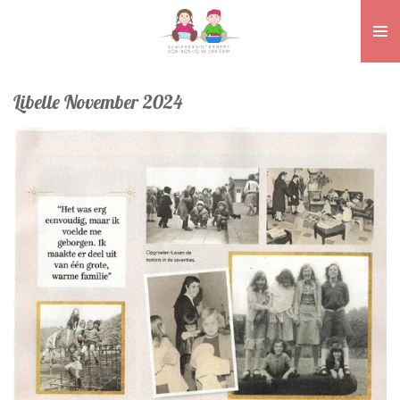
Ga
direct
naar
de
Libelle November 2024
hoofdinhoud