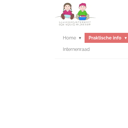
Ga
direct
naar
de
hoofdinhoud
Home
Praktische info
Internenraad