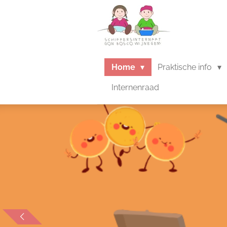
Ga
direct
naar
de
hoofdinhoud
Home
Praktische info
Internenraad